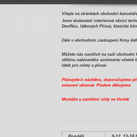
Vítejte na stránkách obchodní kancelář
Jsme dodavateli interierové stínící tech
Den/Noc, látkových Plissé, klasické hlin
Dále v obchodním zastoupení firmy daf
Můžete nás navštívit na naší obchodní 
většinu nabízeného sortimentu včetně b
látek pro rolety a plissé.
Plánujete-li návštěvu, doporučujeme p
omezení věnovat. Předem děkujeme
Montáže a zaměření vždy ve čtvrtek
Pondělí
9-12 13-16 