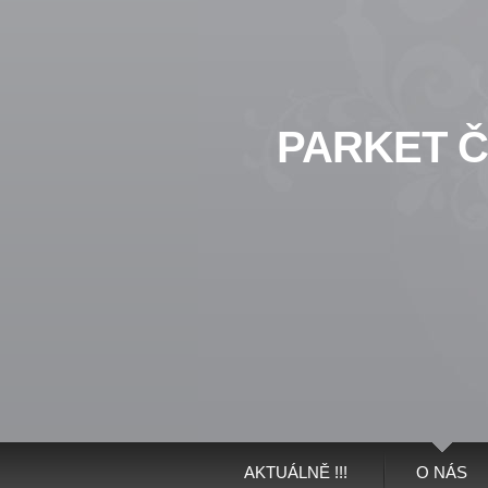
PARKET 
AKTUÁLNĚ !!!
O NÁS