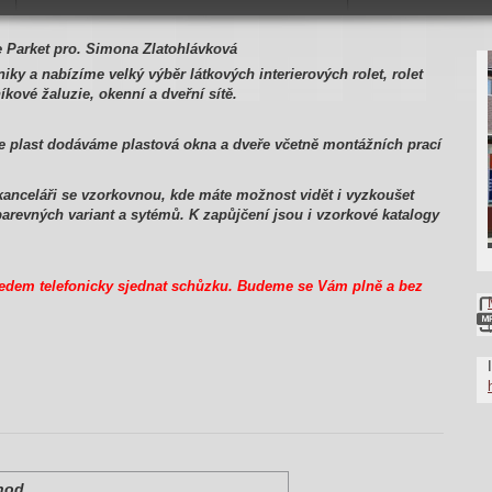
e Parket pro. Simona Zlatohlávková
niky a nabízíme velký výběr látkových interierových rolet, rolet
íkové žaluzie, okenní a dveřní sítě.
e plast dodáváme plastová okna a dveře včetně montážních prací
kanceláři se vzorkovnou, kde máte možnost vidět i vyzkoušet
arevných variant a sytémů. K zapůjčení jsou i vzorkové katalogy
ředem telefonicky sjednat schůzku. Budeme se Vám plně a bez
hod.